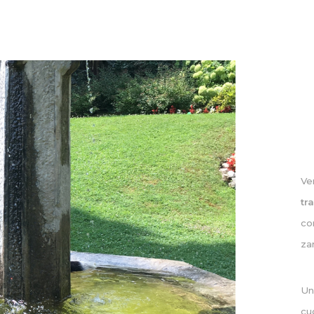
Ve
tr
co
z
Un
cu