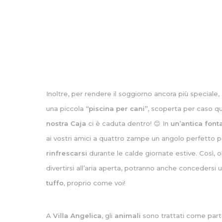
Inoltre, per rendere il soggiorno ancora più speciale
una piccola
“piscina per cani”
, scoperta per caso q
nostra Caja
ci è caduta dentro! 😊 In
un’antica font
ai vostri amici a quattro zampe un angolo perfetto p
rinfrescarsi
durante le calde giornate estive. Così, o
divertirsi all’aria aperta, potranno anche concedersi 
tuffo
, proprio come voi!
A
Villa Angelica
, gli
animali
sono trattati come part