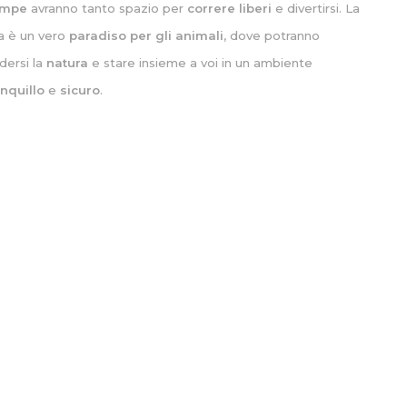
ampe
avranno tanto spazio per
correre liberi
e divertirsi. La
lla è un vero
paradiso per gli animali
, dove potranno
dersi la
natura
e stare insieme a voi in un ambiente
anquillo
e
sicuro
.