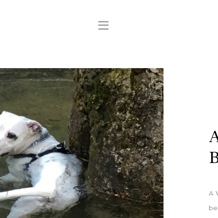
A
B
A
be