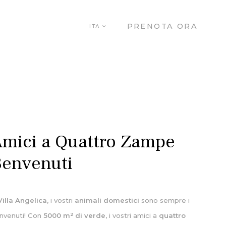
PRENOTA ORA
ITA
mici a Quattro Zampe
envenuti
Villa Angelica
, i vostri
animali domestici
sono sempre i
nvenuti! Con
5000 m² di verde
, i vostri amici a
quattro