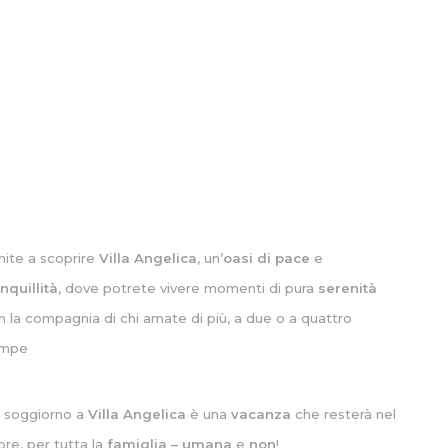
nite a scoprire
Villa Angelica
, un’
oasi di pace
e
anquillità
, dove potrete vivere momenti di pura
serenità
n la compagnia di chi amate di più, a due o a quattro
ampe
 soggiorno a
Villa Angelica
è una
vacanza
che resterà nel
ore, per tutta la
famiglia – umana
e
non
!