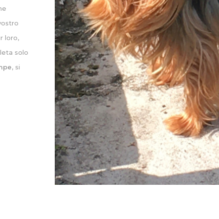
he
vostro
 loro,
leta solo
mpe
, si