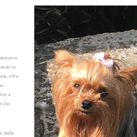
, abbiamo
uando la
ana
, offre
er
ltre a
un bel
e della