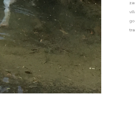
z
vi
go
tr