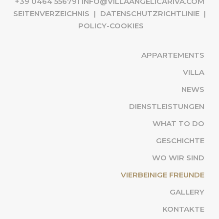
+39 0464 556791
INFO@VILLAANGELICARIVA.COM
SEITENVERZEICHNIS
|
DATENSCHUTZRICHTLINIE
|
POLICY-COOKIES
APPARTEMENTS
VILLA
NEWS
DIENSTLEISTUNGEN
WHAT TO DO
GESCHICHTE
WO WIR SIND
(AK
VIERBEINIGE FREUNDE
GALLERY
KONTAKTE